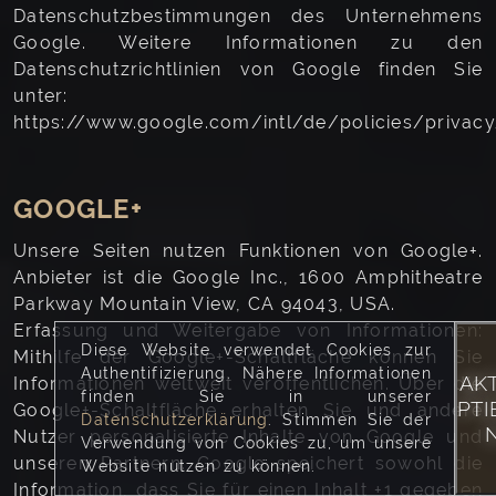
Datenschutzbestimmungen des Unternehmens
Google. Weitere Informationen zu den
Datenschutzrichtlinien von Google finden Sie
unter:
https://www.google.com/intl/de/policies/privacy
GOOGLE+
Unsere Seiten nutzen Funktionen von Google+.
Anbieter ist die Google Inc., 1600 Amphitheatre
Parkway Mountain View, CA 94043, USA.
Erfassung und Weitergabe von Informationen:
Diese Website verwendet Cookies zur
Mithilfe der Google+-Schaltfläche können Sie
Authentifizierung. Nähere Informationen
AK
Informationen weltweit veröffentlichen. Über die
finden Sie in unserer
PTI
Google+-Schaltfläche erhalten Sie und andere
Datenschutzerklärung
. Stimmen Sie der
Nutzer personalisierte Inhalte von Google und
Verwendung von Cookies zu, um unsere
unseren Partnern. Google speichert sowohl die
Website nutzen zu können.
Information, dass Sie für einen Inhalt +1 gegeben